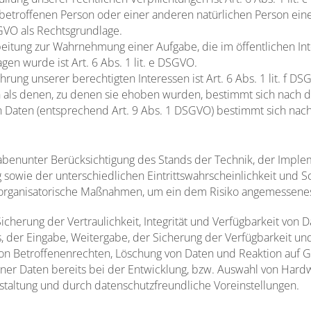
er betroffenen Person oder einer anderen natürlichen Person e
SGVO als Rechtsgrundlage.
beitung zur Wahrnehmung einer Aufgabe, die im öffentlichen Int
gen wurde ist Art. 6 Abs. 1 lit. e DSGVO.
rung unserer berechtigten Interessen ist Art. 6 Abs. 1 lit. f DS
 als denen, zu denen sie ehoben wurden, bestimmt sich nach 
 Daten (entsprechend Art. 9 Abs. 1 DSGVO) bestimmt sich nac
abenunter Berücksichtigung des Stands der Technik, der Imple
owie der unterschiedlichen Eintrittswahrscheinlichkeit und Sc
d organisatorische Maßnahmen, um ein dem Risiko angemessenes
erung der Vertraulichkeit, Integrität und Verfügbarkeit von D
fs, der Eingabe, Weitergabe, der Sicherung der Verfügbarkeit u
on Betroffenenrechten, Löschung von Daten und Reaktion auf G
er Daten bereits bei der Entwicklung, bzw. Auswahl von Hard
taltung und durch datenschutzfreundliche Voreinstellungen.