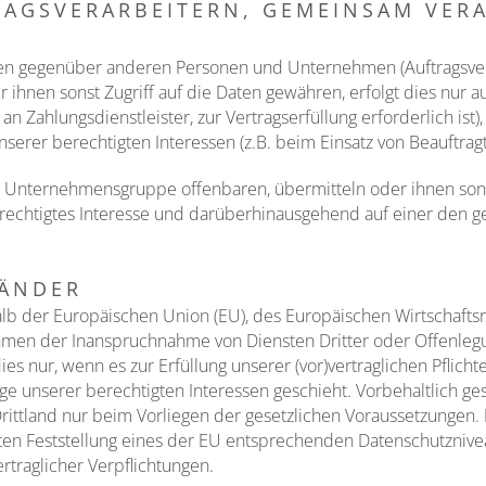
RAGSVERARBEITERN, GEMEINSAM VE
ten gegenüber anderen Personen und Unternehmen (Auftragsver
r ihnen sonst Zugriff auf die Daten gewähren, erfolgt dies nur a
n Zahlungsdienstleister, zur Vertragserfüllung erforderlich ist),
nserer berechtigten Interessen (z.B. beim Einsatz von Beauftragt
Unternehmensgruppe offenbaren, übermitteln oder ihnen sonst 
erechtigtes Interesse und darüberhinausgehend auf einer den 
LÄNDER
halb der Europäischen Union (EU), des Europäischen Wirtschaft
hmen der Inanspruchnahme von Diensten Dritter oder Offenleg
s nur, wenn es zur Erfüllung unserer (vor)vertraglichen Pflichte
ge unserer berechtigten Interessen geschieht. Vorbehaltlich gese
rittland nur beim Vorliegen der gesetzlichen Voraussetzungen. D
ten Feststellung eines der EU entsprechenden Datenschutzniveau
ertraglicher Verpflichtungen.