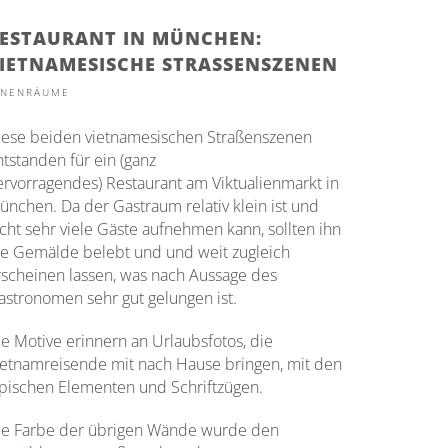
ESTAURANT IN MÜNCHEN:
IETNAMESISCHE STRASSENSZENEN
NNENRÄUME
iese beiden vietnamesischen Straßenszenen
ntstanden für ein (ganz
ervorragendes) Restaurant am Viktualienmarkt in
ünchen. Da der Gastraum relativ klein ist und
icht sehr viele Gäste aufnehmen kann, sollten ihn
ie Gemälde belebt und und weit zugleich
rscheinen lassen, was nach Aussage des
astronomen sehr gut gelungen ist.
ie Motive erinnern an Urlaubsfotos, die
ietnamreisende mit nach Hause bringen, mit den
ypischen Elementen und Schriftzügen.
ie Farbe der übrigen Wände wurde den