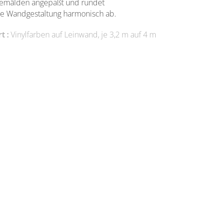
emälden angepaßt und rundet
ie Wandgestaltung harmonisch ab.
t :
Vinylfarben auf Leinwand, je 3,2 m auf 4 m