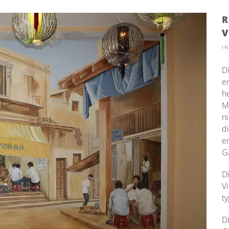
R
V
I
D
e
h
M
n
d
e
G
D
V
t
D