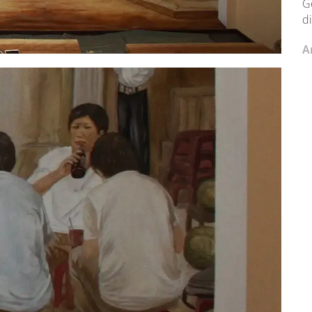
G
d
Ar